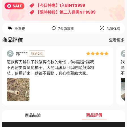
【今日特惠】1入組NT$999
SALE
【限時秒殺】第二入僅需NT$599
免運費
7天鑑賞期
品質保證
商品評價
查看更多
郭****
買過2次
這款剪刀解決了我修剪樹枝的煩惱，伸縮設計讓我
我
不再需要冒險爬梯子。大開口讓我可以輕鬆剪掉粗
適
枝，使用起來一點都不費勁，真心推薦給大家。
不
方
商品描述
商品評價