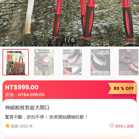
1
/
6
NT$
999
.00
80 % OFF
原價：
NT$
4,995.00
伸縮粗枝剪超大開口
驚喜不斷，折扣不停！ 快來開始購物狂歡！
熱賣
1,052
件
899
人喜歡