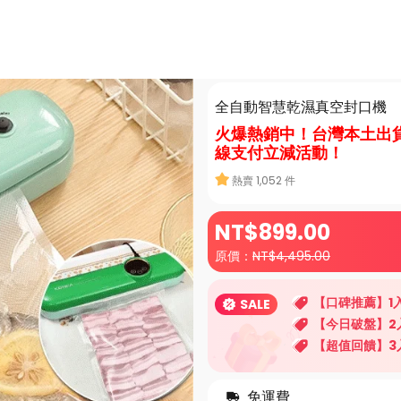
全自動智慧乾濕真空封口機
火爆熱銷中！台灣本土出
線支付立減活動！
熱賣
1,052
件
NT$
899
.00
原價：
NT$
4,495.00
【口碑推薦】1入
SALE
【今日破盤】2入
【超值回饋】3入
免運費