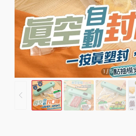
1
/
5