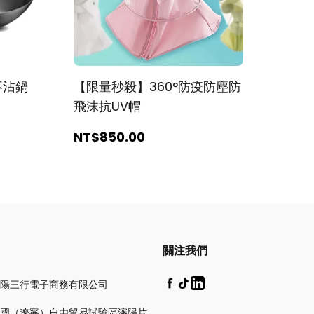
不沾鍋
【限量秒殺】360°防疫防塵防
飛沫抗UV帽
NT$850
.00
關注我們
陽三行電子商務有限公司
國（遼寧）自由貿易試驗區瀋陽片