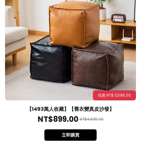
优惠
NT$
3,596
.00
【1493萬人收藏】【舊衣變真皮沙發】
NT$
899
.00
NT$
4,495
.00
立即購買