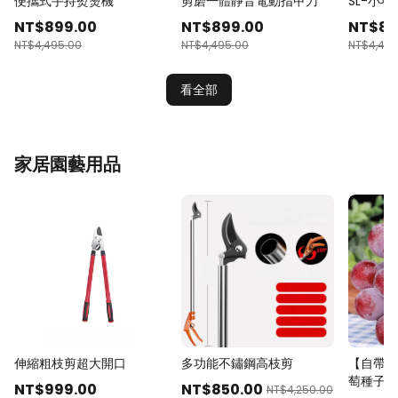
便攜式手持熨燙機
剪磨一體靜音電動指甲刀
SL-小
NT$
899
.00
NT$
899
.00
NT$
89
NT$
4,495.00
NT$
4,495.00
NT$
4,495
看全部
家居園藝用品
伸縮粗枝剪超大開口
多功能不鏽鋼高枝剪
【自帶酒
萄種子
NT$
999
.00
NT$
850
.00
NT$
4,250.00