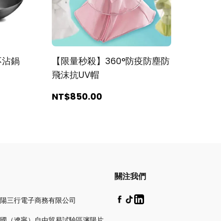
不沾鍋
【限量秒殺】360°防疫防塵防
飛沫抗UV帽
NT$850
.00
關注我們
陽三行電子商務有限公司
國（遼寧）自由貿易試驗區瀋陽片